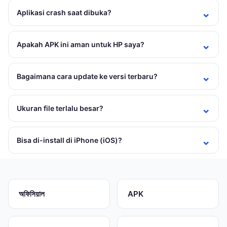
Aplikasi crash saat dibuka?
Apakah APK ini aman untuk HP saya?
Bagaimana cara update ke versi terbaru?
Ukuran file terlalu besar?
Bisa di-install di iPhone (iOS)?
অফিসিয়াল
APK