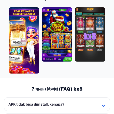
❓ সচরাচর জিজ্ঞাসা (FAQ) kx8
APK tidak bisa diinstall, kenapa?