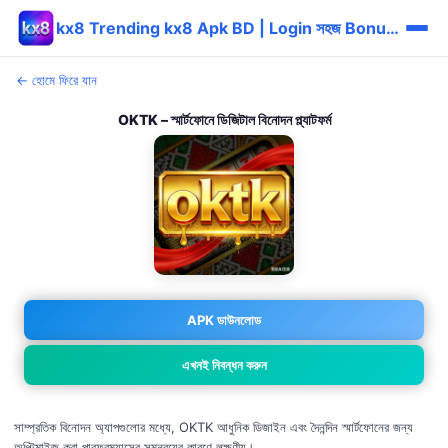
kx8 Trending kx8 Apk BD | Login সহজ Bonus 🔥
← হোমে ফিরে যান
OKTK – স্মার্টফোনে ডিজিটাল বিনোদন প্ল্যাটফর্ম
APK ডাউনলোড
এখনই নিবন্ধন করুন
সাম্প্রতিক বিনোদন অ্যাপগুলোর মধ্যে, OKTK আধুনিক ডিজাইন এবং দৈনন্দিন স্মার্টফোনের জন্য
অপ্টিমাইজ করা পারফরম্যান্সের সমন্বয়ের কারণে লক্ষণীয়।